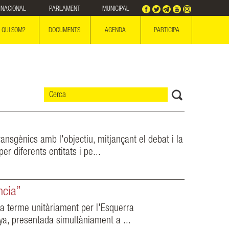
NACIONAL
PARLAMENT
MUNICIPAL
QUI SOM?
DOCUMENTS
AGENDA
PARTICIPA
ansgènics amb l'objectiu, mitjançant el debat i la
r diferents entitats i pe...
ncia”
a terme unitàriament per l'Esquerra
a, presentada simultàniament a ...