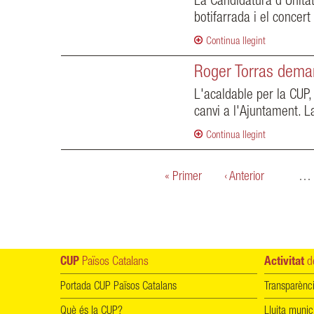
La Candidatura d'Unitat
botifarrada i el concer
Continua llegint
Roger Torras deman
L'acaldable per la CUP,
canvi a l'Ajuntament. L
Continua llegint
Pàgines
« Primer
‹ Anterior
…
CUP
Països Catalans
Activitat
de
Portada CUP Països Catalans
Transparènc
Què és la CUP?
Lluita munic