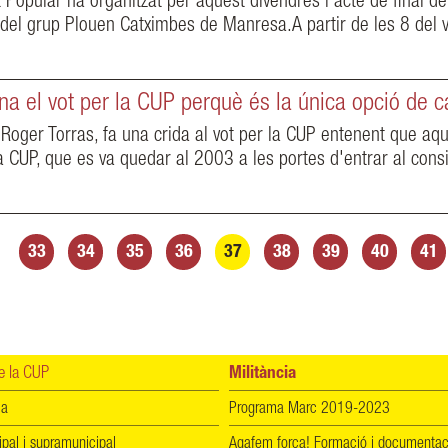
 Popular ha organitzat per aquest divendres l'acte de final d
t del grup Plouen Catximbes de Manresa.A partir de les 8 del v
a el vot per la CUP perquè és la única opció de c
 Roger Torras, fa una crida al vot per la CUP entenent que aqu
a CUP, que es va quedar al 2003 a les portes d'entrar al consis
33
34
35
36
37
38
39
40
41
 la CUP
Militància
ia
Programa Marc 2019-2023
ipal i supramunicipal
Agafem força! Formació i documentac