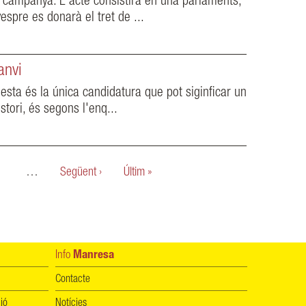
e campanya. L'acte consistirà en una parlaments,
espre es donarà el tret de ...
anvi
esta és la única candidatura que pot siginficar un
tori, és segons l'enq...
…
Següent ›
Últim »
Info
Manresa
Contacte
ió
Notícies