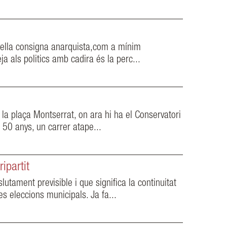
 vella consigna anarquista,com a mínim
a als politics amb cadira és la perc...
a plaça Montserrat, on ara hi ha el Conservatori
s 50 anys, un carrer atape...
ipartit
utament previsible i que significa la continuitat
s eleccions municipals. Ja fa...