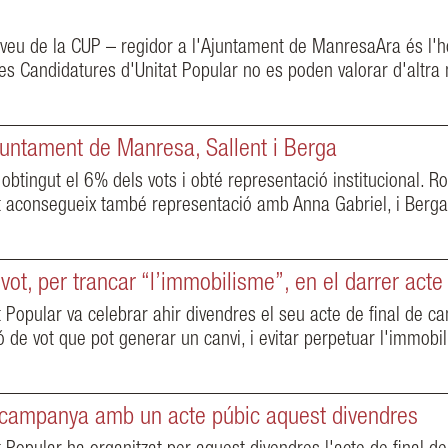
veu de la CUP – regidor a l'Ajuntament de ManresaAra és l'ho
 les Candidatures d'Unitat Popular no es poden valorar d'altr
juntament de Manresa, Sallent i Berga
tingut el 6% dels vots i obté representació institucional. Ro
 aconsegueix també representació amb Anna Gabriel, i Berga o
ot, per trancar “l’immobilisme”, en el darrer act
 Popular va celebrar ahir divendres el seu acte de final de 
ó de vot que pot generar un canvi, i evitar perpetuar l'immob
a campanya amb un acte púbic aquest divendres