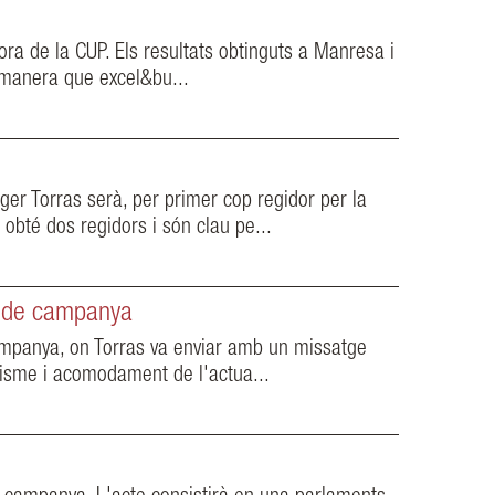
ra de la CUP. Els resultats obtinguts a Manresa i
a manera que excel&bu...
ger Torras serà, per primer cop regidor per la
bté dos regidors i són clau pe...
e de campanya
campanya, on Torras va enviar amb un missatge
ilisme i acomodament de l'actua...