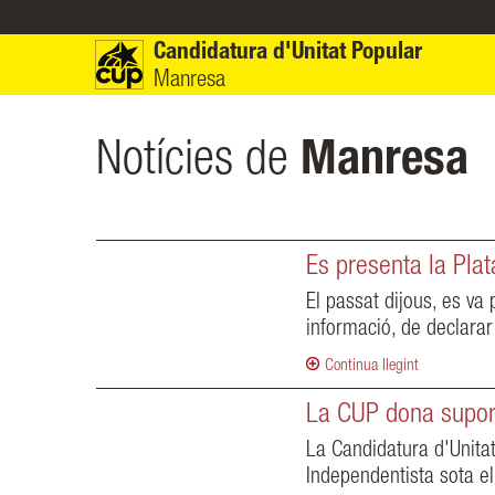
Vés al contingut
Candidatura d'Unitat Popular
Manresa
Notícies de
Manresa
Es presenta la Pla
El passat dijous, es va
informació, de declarar
Continua llegint
La CUP dona suport
La Candidatura d'Unita
Independentista sota e